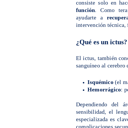
consiste solo en hac
función
. Como terap
ayudarte a
recuper
intervención técnica, 
¿Qué es un ictus?
El ictus, también con
sanguíneo al cerebro 
Isquémico
(el má
Hemorrágico
: 
Dependiendo del áre
sensibilidad, el len
especializada es cla
complicaciones secun