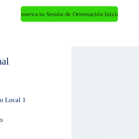
Reserva tu Sesión de Orientación Inicial
nal
co Local
 1
o