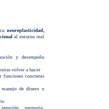
ica:
neuroplasticidad,
cional
al entorno real
emoción y desempeño
esitas volver a hacer
ar funciones concretas
a manejo de dinero o
rio
atención, memoria,